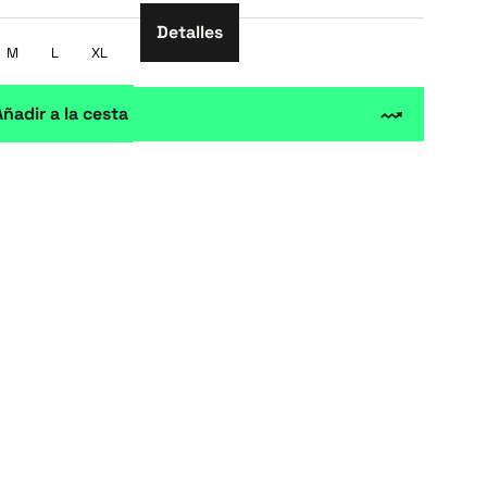
Detalles
M
L
XL