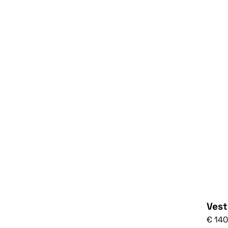
Vest
€ 14