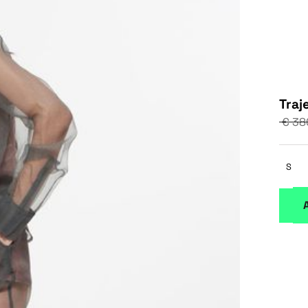
Traj
€ 38
S