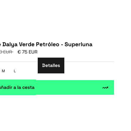
e Dalya Verde Petróleo - Superluna
0 EUR
€ 75 EUR
Detalles
M
L