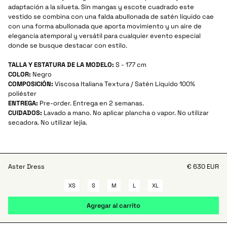
adaptación a la silueta. Sin mangas y escote cuadrado este
vestido se combina con una falda abullonada de satén líquido cae
con una forma abullonada que aporta movimiento y un aire de
elegancia atemporal y versátil para cualquier evento especial
donde se busque destacar con estilo.
TALLA Y ESTATURA DE LA MODELO:
S - 177 cm
COLOR:
Negro
COMPOSICIÓN:
Viscosa Italiana Textura / Satén Líquido 100%
poliéster
ENTREGA:
Pre-order. Entrega en 2 semanas.
CUIDADOS:
Lavado a mano. No aplicar plancha o vapor. No utilizar
secadora. No utilizar lejía.
Aster Dress
€ 630 EUR
XS
S
M
L
XL