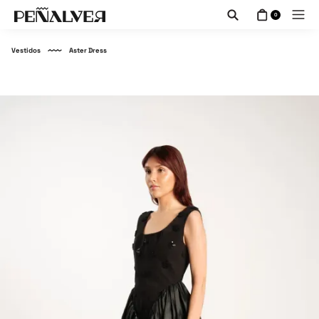
0
Vestidos
Aster Dress